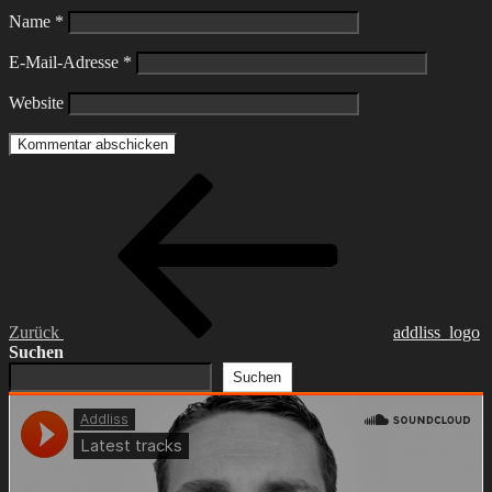
Name
*
E-Mail-Adresse
*
Website
Beitragsnavigation
Vorheriger
Beitrag
Zurück
addliss_logo
Suchen
Suchen